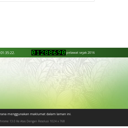
 01:35:22.
pelawat sejak 2016
kerana menggunakan maklumat dalam laman ini.
 Chrome 13.0 Ke Atas Dengan Resolusi 1024 x 768