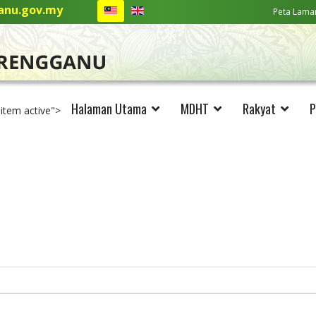
nu.gov.my
Peta Lama
Halaman Utama
MDHT
Rakyat
P
-item active">