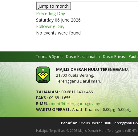
Jump to month
Preceding Day
Saturday 06 June 2026
Following Day
No events were found
Terma & Syarat
Dasar Keselamatan
Dasar Privasi
Paut
MAJLIS DAERAH HULU TERENGGANU,
21700 Kuala Berang,
Terengganu Darul Iman.
TALIAN AM :
09-6811 149 / 466
FAKS :
09-6811 655
E-MEL :
mdht@terengganu.gov.my
WAKTU OPERASI :
Ahad - Khamis | 8:00pg - 5:00ptg
Penafian :
Majlis Daerah Hulu Terengganu ti
Hakcipta Terpelihara © 2026 Majlis Daerah Hulu Terengganu (MDHT)