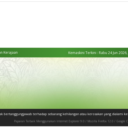
an Kerajaan
Kemaskini Terkini : Rabu 24 Jun 2026,
dak bertanggungjawab terhadap sebarang kehilangan atau kerosakan yang dialami 
Paparan Terbaik Menggunakan Internet Explorer 9.0 / Mozilla Firefox 12.0 / Google