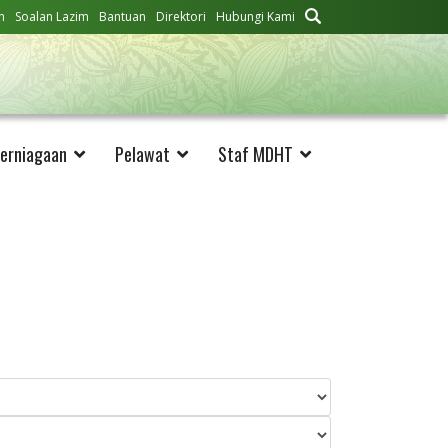
n
Soalan Lazim
Bantuan
Direktori
Hubungi Kami
erniagaan
Pelawat
Staf MDHT