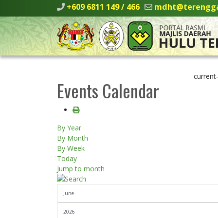
+609 6811 149 / 466
mdht@terengga
current
Events Calendar
By Year
By Month
By Week
Today
Jump to month