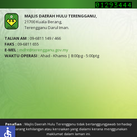
MAJLIS DAERAH HULU TERENGGANU,
21700 Kuala Berang,
Terengganu Darul Iman.
TALIAN AM :
09-6811 149 / 466
FAKS :
09-6811 655
E-MEL :
mdht@terengganu.gov.my
WAKTU OPERASI :
Ahad - Khamis | 8:00pg - 5:00ptg
Penafian :
Majlis Daerah Hulu Terengganu tidak bertanggungjawab terhadap
accessible
sebarang kehilangan atau kerosakan yang dialami kerana menggunakan
maklumat dalam laman ini.