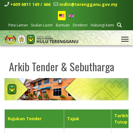
+609 6811 149 / 466
mdht@terengganu.gov.my
Peta Laman
Soalan Lazim
Bantuan
Direktori
Hubungi Kami
Arkib Tender & Sebutharga
Tarikh
Rujukan Tender
Tajuk
Tutup