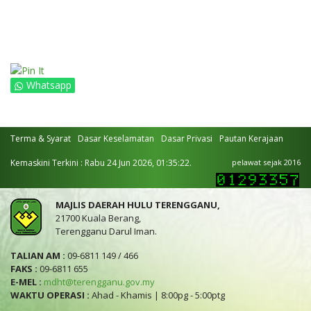
Whatsapp
Terma & Syarat
Dasar Keselamatan
Dasar Privasi
Pautan Kerajaan
Kemaskini Terkini : Rabu 24 Jun 2026, 01:35:22.
pelawat sejak 2016
MAJLIS DAERAH HULU TERENGGANU,
21700 Kuala Berang,
Terengganu Darul Iman.
TALIAN AM :
09-6811 149 / 466
FAKS :
09-6811 655
E-MEL :
mdht@terengganu.gov.my
WAKTU OPERASI :
Ahad - Khamis | 8:00pg - 5:00ptg