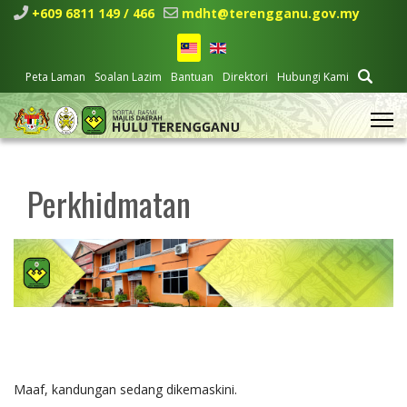
+609 6811 149 / 466
mdht@terengganu.gov.my
Peta Laman
Soalan Lazim
Bantuan
Direktori
Hubungi Kami
Perkhidmatan
Maaf, kandungan sedang dikemaskini.