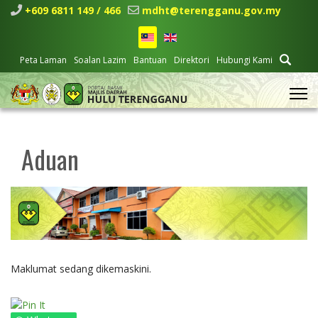
+609 6811 149 / 466
mdht@terengganu.gov.my
Peta Laman
Soalan Lazim
Bantuan
Direktori
Hubungi Kami
Aduan
Maklumat sedang dikemaskini.