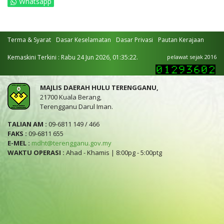
Whatsapp
Terma & Syarat
Dasar Keselamatan
Dasar Privasi
Pautan Kerajaan
Kemaskini Terkini : Rabu 24 Jun 2026, 01:35:22.
pelawat sejak 2016
MAJLIS DAERAH HULU TERENGGANU,
21700 Kuala Berang,
Terengganu Darul Iman.
TALIAN AM :
09-6811 149 / 466
FAKS :
09-6811 655
E-MEL :
mdht@terengganu.gov.my
WAKTU OPERASI :
Ahad - Khamis | 8:00pg - 5:00ptg