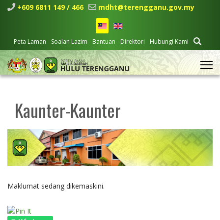
+609 6811 149 / 466
mdht@terengganu.gov.my
Peta Laman
Soalan Lazim
Bantuan
Direktori
Hubungi Kami
Kaunter-Kaunter
Maklumat sedang dikemaskini.