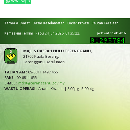
Whatsapp
Terma & Syarat
Dasar Keselamatan
Dasar Privasi
Pautan Kerajaan
Kemaskini Terkini : Rabu 24 Jun 2026, 01:35:22.
pelawat sejak 2016
MAJLIS DAERAH HULU TERENGGANU,
21700 Kuala Berang,
Terengganu Darul Iman.
TALIAN AM :
09-6811 149 / 466
FAKS :
09-6811 655
E-MEL :
mdht@terengganu.gov.my
WAKTU OPERASI :
Ahad - Khamis | 8:00pg - 5:00ptg