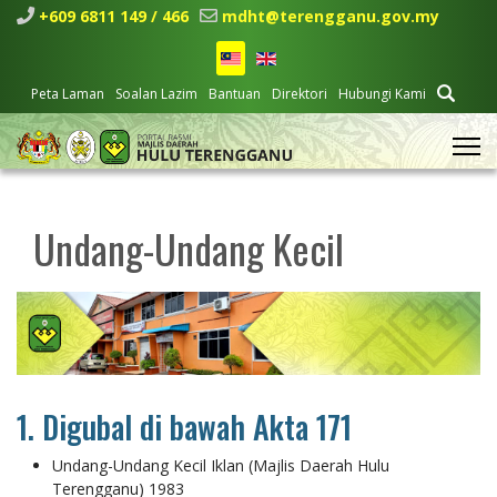
+609 6811 149 / 466
mdht@terengganu.gov.my
Peta Laman
Soalan Lazim
Bantuan
Direktori
Hubungi Kami
Undang-Undang Kecil
1. Digubal di bawah Akta 171
Undang-Undang Kecil Iklan (Majlis Daerah Hulu
Terengganu) 1983