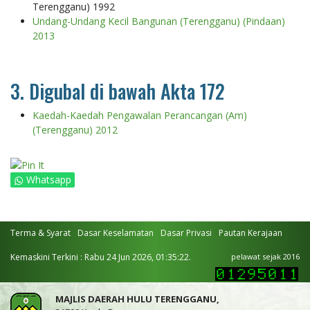
Terengganu) 1992
Undang-Undang Kecil Bangunan (Terengganu) (Pindaan)
2013
3. Digubal di bawah Akta 172
Kaedah-Kaedah Pengawalan Perancangan (Am)
(Terengganu) 2012
Whatsapp
Terma & Syarat
Dasar Keselamatan
Dasar Privasi
Pautan Kerajaan
Kemaskini Terkini : Rabu 24 Jun 2026, 01:35:22.
pelawat sejak 2016
MAJLIS DAERAH HULU TERENGGANU,