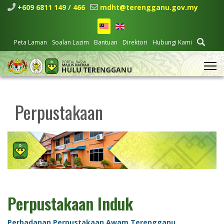
+609 6811 149 / 466
mdht@terengganu.gov.my
Peta Laman
Soalan Lazim
Bantuan
Direktori
Hubungi Kami
Perpustakaan
Perpustakaan Induk
Perbadanan Perpustakaan Awam Terengganu