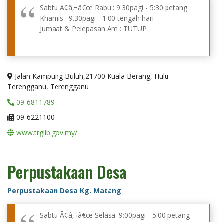
Sabtu Ã¢â‚¬â€œ Rabu : 9:30pagi - 5:30 petang
Khamis : 9.30pagi - 1:00 tengah hari
Jumaat & Pelepasan Am : TUTUP
Jalan Kampung Buluh,21700 Kuala Berang, Hulu
Terengganu, Terengganu
09-6811789
09-6221100
www.trglib.gov.my/
Perpustakaan Desa
Perpustakaan Desa Kg. Matang
Sabtu Ã¢â‚¬â€œ Selasa: 9:00pagi - 5:00 petang