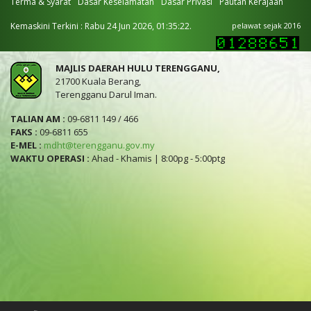
Terma & Syarat
Dasar Keselamatan
Dasar Privasi
Pautan Kerajaan
Kemaskini Terkini : Rabu 24 Jun 2026, 01:35:22.
pelawat sejak 2016
MAJLIS DAERAH HULU TERENGGANU,
21700 Kuala Berang,
Terengganu Darul Iman.
TALIAN AM :
09-6811 149 / 466
FAKS :
09-6811 655
E-MEL :
mdht@terengganu.gov.my
WAKTU OPERASI :
Ahad - Khamis | 8:00pg - 5:00ptg