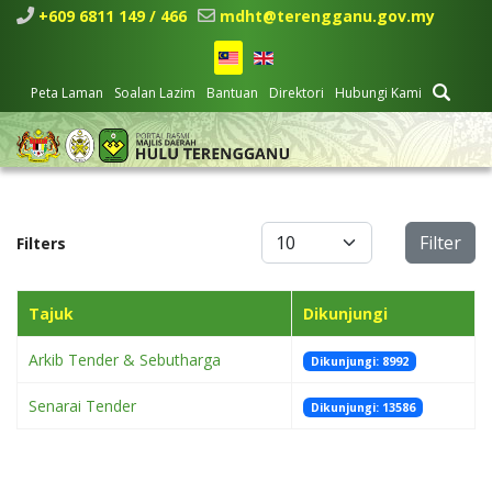
+609 6811 149 / 466
mdht@terengganu.gov.my
Peta Laman
Soalan Lazim
Bantuan
Direktori
Hubungi Kami
Papar #
Filter
Filters
Tajuk
Dikunjungi
Arkib Tender & Sebutharga
Dikunjungi: 8992
Senarai Tender
Dikunjungi: 13586