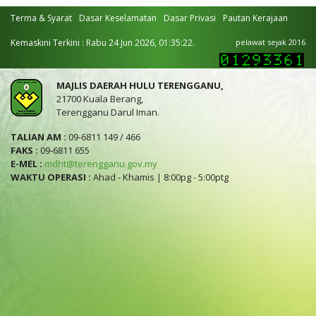
Terma & Syarat
Dasar Keselamatan
Dasar Privasi
Pautan Kerajaan
Kemaskini Terkini : Rabu 24 Jun 2026, 01:35:22.
pelawat sejak 2016
MAJLIS DAERAH HULU TERENGGANU,
21700 Kuala Berang,
Terengganu Darul Iman.
TALIAN AM :
09-6811 149 / 466
FAKS :
09-6811 655
E-MEL :
mdht@terengganu.gov.my
WAKTU OPERASI :
Ahad - Khamis | 8:00pg - 5:00ptg